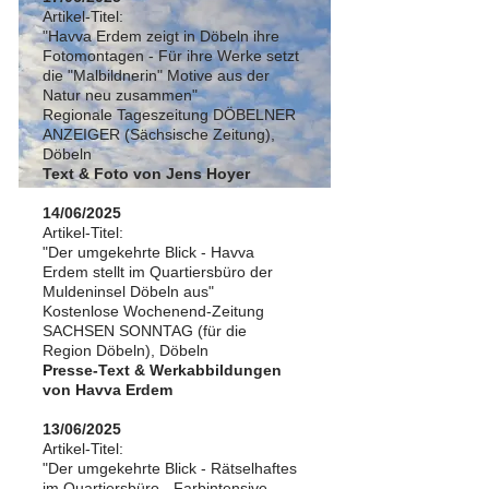
Artikel-Titel:
"Havva Erdem zeigt in Döbeln ihre
Fotomontagen - Für ihre Werke setzt
die "Malbildnerin" Motive aus der
Natur neu zusammen"
Regionale Tageszeitung DÖBELNER
ANZEIGER (Sächsische Zeitung),
Döbeln
Text & Foto von Jens Hoyer
14/06/2025
Artikel-Titel:
"Der umgekehrte Blick - Havva
Erdem stellt im Quartiersbüro der
Muldeninsel Döbeln aus"
Kostenlose Wochenend-Zeitung
SACHSEN SONNTAG (für die
Region Döbeln), Döbeln
Presse-Text & Werkabbildungen
von Havva Erdem
13/06/2025
Artikel-Titel:
"Der umgekehrte Blick - Rätselhaftes
im Quartiersbüro - Farbintensive