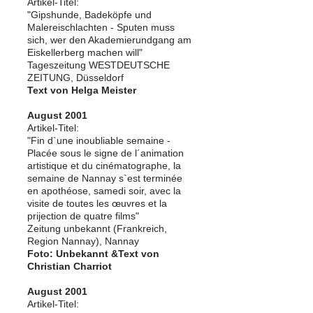
Artikel-Titel:
"Gipshunde, Badeköpfe und
Malereischlachten - Sputen muss
sich, wer den Akademierundgang am
Eiskellerberg machen will"
Tageszeitung WESTDEUTSCHE
ZEITUNG, Düsseldorf
Text von Helga Meister
August 2001
Artikel-Titel:
"Fin d`une inoubliable semaine -
Placée sous le signe de l´animation
artistique et du cinématographe, la
semaine de Nannay s`est terminée
en apothéose, samedi soir, avec la
visite de toutes les œuvres et la
prijection de quatre films"
Zeitung unbekannt (Frankreich,
Region Nannay), Nannay
Foto: Unbekannt &Text von
Christian Charriot
August 2001
Artikel-Titel: