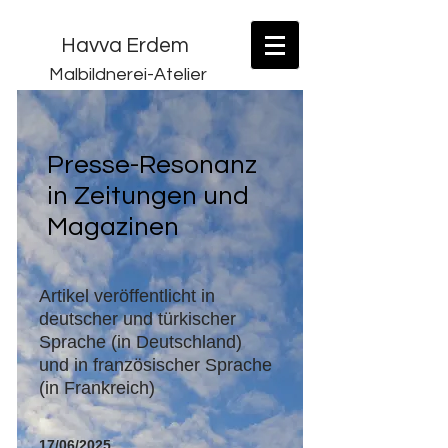
Havva Erdem
Malbildnerei-Atelier
Presse-Resonanz
in Zeitungen und
Magazinen
Artikel veröffentlicht in
deutscher und türkischer
Sprache (in Deutschland)
und in französischer Sprache
(in Frankreich)
17/06/2025