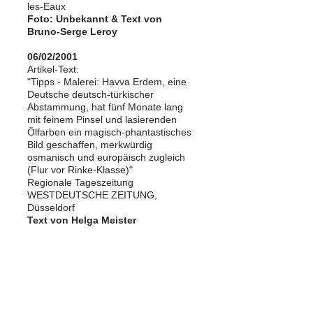
les-Eaux
Foto: Unbekannt & Text von
Bruno-Serge Leroy
06/02/2001
Artikel-Text:
"Tipps - Malerei: Havva Erdem, eine
Deutsche deutsch-türkischer
Abstammung, hat fünf Monate lang
mit feinem Pinsel und lasierenden
Ölfarben ein magisch-phantastisches
Bild geschaffen, merkwürdig
osmanisch und europäisch zugleich
(Flur vor Rinke-Klasse)"
Regionale Tageszeitung
WESTDEUTSCHE ZEITUNG,
Düsseldorf
Text von Helga Meister
22/03/2001
Artikel-Titel:
"Sanat dehası Havva Erdem –
Düsseldorf Sanat Akademisi
öğrencisi Havva Erdem’in yağlı boya
çalışmaları, Alman sanat çevreleri