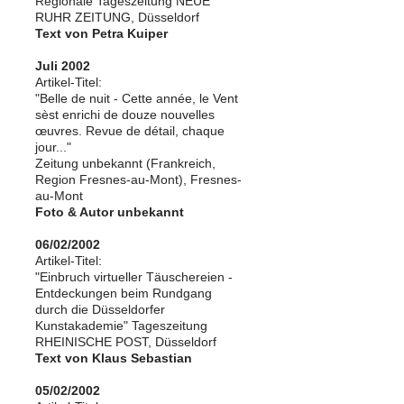
Regionale Tageszeitung NEUE
RUHR ZEITUNG, Düsseldorf
Text von Petra Kuiper
Juli 2002
Artikel-Titel:
"Belle de nuit - Cette année, le Vent
sèst enrichi de douze nouvelles
œuvres. Revue de détail, chaque
jour..."
Zeitung unbekannt (Frankreich,
Region Fresnes-au-Mont), Fresnes-
au-Mont
Foto & Autor unbekannt
06/02/2002
Artikel-Titel:
"Einbruch virtueller Täuschereien -
Entdeckungen beim Rundgang
durch die Düsseldorfer
Kunstakademie" Tageszeitung
RHEINISCHE POST, Düsseldorf
Text von Klaus Sebastian
05/02/2002