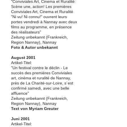
"Conviviales Art, Cinema et Ruralité:
Scène une, action! Les premières
Conviviales Art, Cinema et Ruralité
"Ni vu! Ni connu!" ouvrent leurs
portes vendredi à Nannay avec deux
films au programme, en présence
des rèalisateurs"
Zeitung unbekannt (Frankreich,
Region Nannay), Nannay
Foto & Autor unbekannt
August 2001
Artikel-Titel:
"Un festival contre le déclin - Le
succès des premières Conviviales
art, cinéma et ruralité de Nannay,
près de La Charité-sur-Loire, s´est
confirmé samedi, avec une belle
affluence"
Zeitung unbekannt (Frankreich,
Region Nannay), Nannay
Text von Myriam Greuter
Juni 2001
Artikel-Titel: